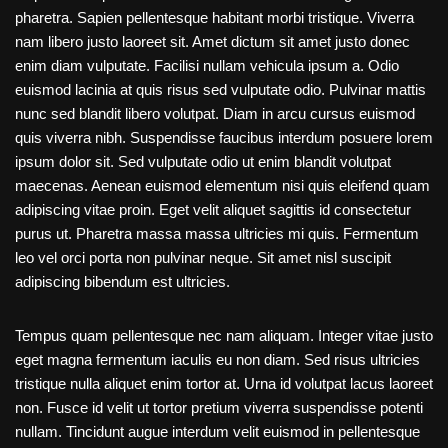
pharetra. Sapien pellentesque habitant morbi tristique. Viverra
nam libero justo laoreet sit. Amet dictum sit amet justo donec
enim diam vulputate. Facilisi nullam vehicula ipsum a. Odio
euismod lacinia at quis risus sed vulputate odio. Pulvinar mattis
nunc sed blandit libero volutpat. Diam in arcu cursus euismod
quis viverra nibh. Suspendisse faucibus interdum posuere lorem
ipsum dolor sit. Sed vulputate odio ut enim blandit volutpat
maecenas. Aenean euismod elementum nisi quis eleifend quam
adipiscing vitae proin. Eget velit aliquet sagittis id consectetur
purus ut. Pharetra massa massa ultricies mi quis. Fermentum
leo vel orci porta non pulvinar neque. Sit amet nisl suscipit
adipiscing bibendum est ultricies.
Tempus quam pellentesque nec nam aliquam. Integer vitae justo
eget magna fermentum iaculis eu non diam. Sed risus ultricies
tristique nulla aliquet enim tortor at. Urna id volutpat lacus laoreet
non. Fusce id velit ut tortor pretium viverra suspendisse potenti
nullam. Tincidunt augue interdum velit euismod in pellentesque