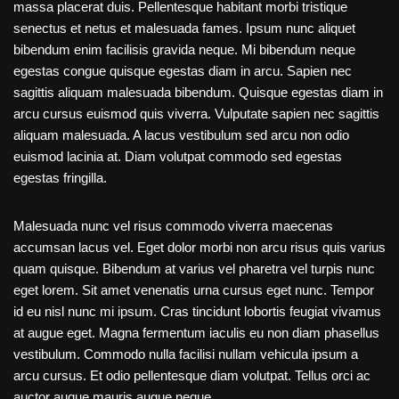
massa placerat duis. Pellentesque habitant morbi tristique
senectus et netus et malesuada fames. Ipsum nunc aliquet
bibendum enim facilisis gravida neque. Mi bibendum neque
egestas congue quisque egestas diam in arcu. Sapien nec
sagittis aliquam malesuada bibendum. Quisque egestas diam in
arcu cursus euismod quis viverra. Vulputate sapien nec sagittis
aliquam malesuada. A lacus vestibulum sed arcu non odio
euismod lacinia at. Diam volutpat commodo sed egestas
egestas fringilla.
Malesuada nunc vel risus commodo viverra maecenas
accumsan lacus vel. Eget dolor morbi non arcu risus quis varius
quam quisque. Bibendum at varius vel pharetra vel turpis nunc
eget lorem. Sit amet venenatis urna cursus eget nunc. Tempor
id eu nisl nunc mi ipsum. Cras tincidunt lobortis feugiat vivamus
at augue eget. Magna fermentum iaculis eu non diam phasellus
vestibulum. Commodo nulla facilisi nullam vehicula ipsum a
arcu cursus. Et odio pellentesque diam volutpat. Tellus orci ac
auctor augue mauris augue neque.