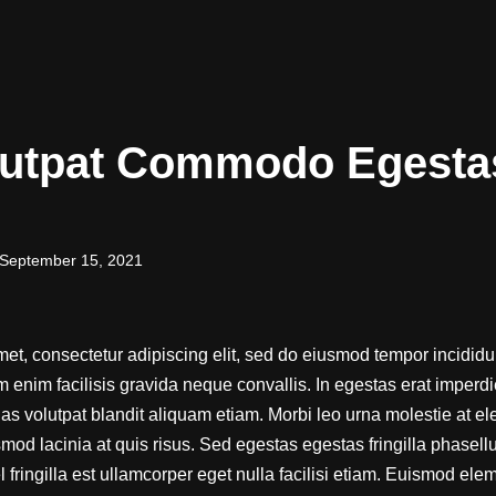
lutpat Commodo Egesta
September 15, 2021
et, consectetur adipiscing elit, sed do eiusmod tempor incididun
enim facilisis gravida neque convallis. In egestas erat imperdi
s volutpat blandit aliquam etiam. Morbi leo urna molestie at el
mod lacinia at quis risus. Sed egestas egestas fringilla phasell
el fringilla est ullamcorper eget nulla facilisi etiam. Euismod el