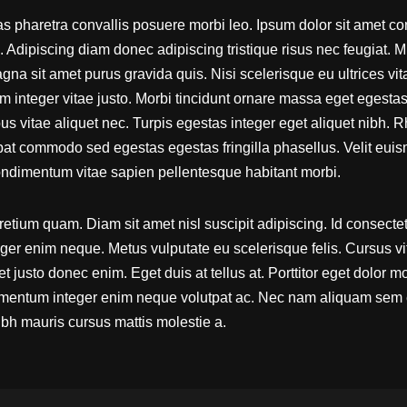
 pharetra convallis posuere morbi leo. Ipsum dolor sit amet cons
in. Adipiscing diam donec adipiscing tristique risus nec feugiat. 
agna sit amet purus gravida quis. Nisi scelerisque eu ultrices vi
m integer vitae justo. Morbi tincidunt ornare massa eget egestas
s vitae aliquet nec. Turpis egestas integer eget aliquet nibh. 
at commodo sed egestas egestas fringilla phasellus. Velit eui
ndimentum vitae sapien pellentesque habitant morbi.
etium quam. Diam sit amet nisl suscipit adipiscing. Id consectet
ger enim neque. Metus vulputate eu scelerisque felis. Cursus v
 justo donec enim. Eget duis at tellus at. Porttitor eget dolor mo
ementum integer enim neque volutpat ac. Nec nam aliquam sem e
nibh mauris cursus mattis molestie a.