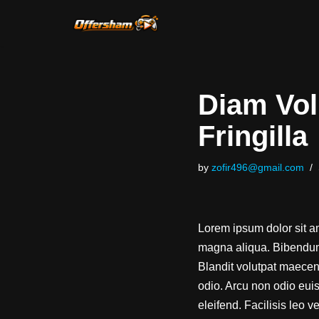
Skip
to
content
Diam Vo
Fringilla
by
zofir496@gmail.com
Lorem ipsum dolor sit am
magna aliqua. Bibendum 
Blandit volutpat maecena
odio. Arcu non odio euis
eleifend. Facilisis leo v