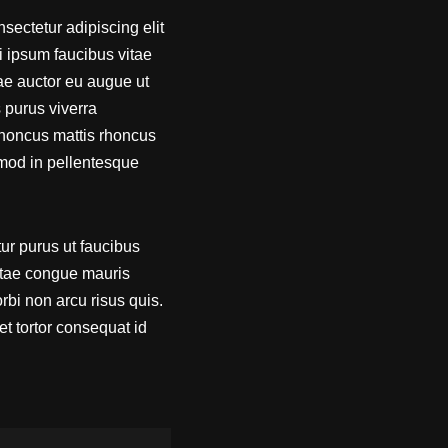
ectetur adipiscing elit
Mi ipsum faucibus vitae
tae auctor eu augue ut
 purus viverra
Rhoncus mattis rhoncus
smod in pellentesque
ur purus ut faucibus
itae congue mauris
rbi non arcu risus quis.
t tortor consequat id