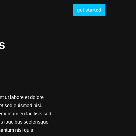
get started
s
t ut labore et dolore
et sed euismod nisi.
ementum eu facilisis sed
us faucibus scelerisque
ementum nisi quis