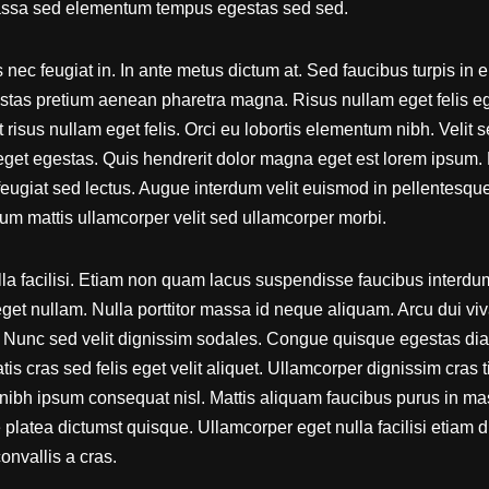
massa sed elementum tempus egestas sed sed.
s nec feugiat in. In ante metus dictum at. Sed faucibus turpis in 
gestas pretium aenean pharetra magna. Risus nullam eget felis eg
 risus nullam eget felis. Orci eu lobortis elementum nibh. Velit
eget egestas. Quis hendrerit dolor magna eget est lorem ipsu
feugiat sed lectus. Augue interdum velit euismod in pellentesqu
ulum mattis ullamcorper velit sed ullamcorper morbi.
lla facilisi. Etiam non quam lacus suspendisse faucibus interd
eget nullam. Nulla porttitor massa id neque aliquam. Arcu dui vi
. Nunc sed velit dignissim sodales. Congue quisque egestas diam
s cras sed felis eget velit aliquet. Ullamcorper dignissim cras ti
 nibh ipsum consequat nisl. Mattis aliquam faucibus purus in ma
platea dictumst quisque. Ullamcorper eget nulla facilisi etiam 
onvallis a cras.