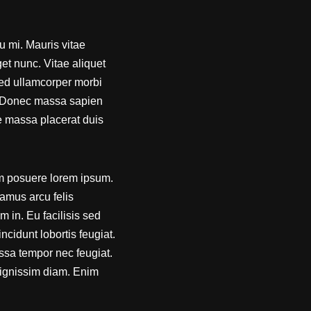
eu mi. Mauris vitae
et nunc. Vitae aliquet
 sed ullamcorper morbi
m. Donec massa sapien
e massa placerat duis
um posuere lorem ipsum.
vamus arcu felis
 in. Eu facilisis sed
ncidunt lobortis feugiat.
ssa tempor nec feugiat.
dignissim diam. Enim